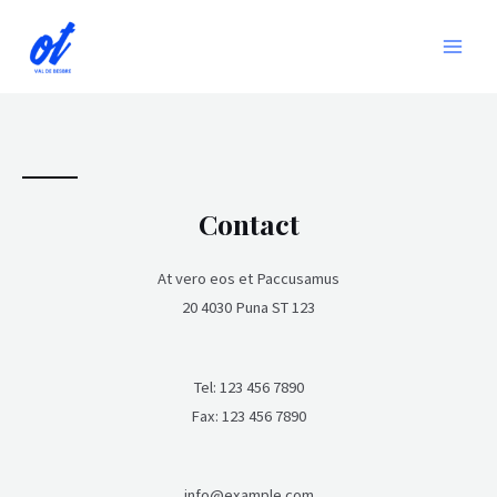
Aller
Main
au
Menu
contenu
Contact
At vero eos et Paccusamus
20 4030 Puna ST 123
Tel: 123 456 7890
Fax: 123 456 7890
info@example.com